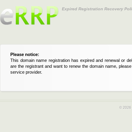
Expired Registration Recovery Pol
Please notice:
Bitte beachten Sie:
This domain name registration has expired and renewal or dele
Diese Domainregistrierung ist abgelaufen und die Verläng
are the registrant and want to renew the domain name, please 
Domain stehen an. Wenn Sie der Registrant sind und di
service provider.
verlängern möchten, kontaktieren Sie bitte Ihren Service-Provid
© 2026